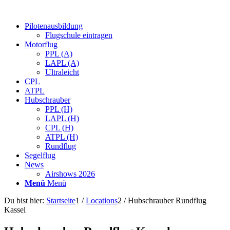
Pilotenausbildung
Flugschule eintragen
Motorflug
PPL (A)
LAPL (A)
Ultraleicht
CPL
ATPL
Hubschrauber
PPL (H)
LAPL (H)
CPL (H)
ATPL (H)
Rundflug
Segelflug
News
Airshows 2026
Menü
Menü
Du bist hier:
Startseite
1
/
Locations
2
/
Hubschrauber Rundflug
Kassel