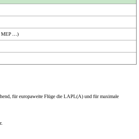
R, MEP …)
eichend, für europaweite Flüge die LAPL(A) und für maximale
r.