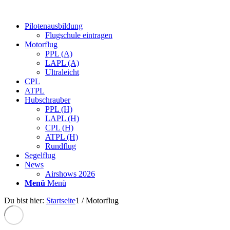
Pilotenausbildung
Flugschule eintragen
Motorflug
PPL (A)
LAPL (A)
Ultraleicht
CPL
ATPL
Hubschrauber
PPL (H)
LAPL (H)
CPL (H)
ATPL (H)
Rundflug
Segelflug
News
Airshows 2026
Menü
Menü
Du bist hier:
Startseite
1
/
Motorflug