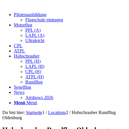
Pilotenausbildung
Flugschule eintragen
Motorflug
PPL (A)
LAPL (A)
Ultraleicht
CPL
ATPL
Hubschrauber
PPL (H)
LAPL (H)
CPL (H)
ATPL (H)
Rundflug
Segelflug
News
Airshows 2026
Menü
Menü
Du bist hier:
Startseite
1
/
Locations
2
/
Hubschrauber Rundflug
Oldenburg