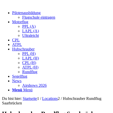
Pilotenausbildung
Flugschule eintragen
Motorflug
PPL (A)
LAPL (A)
Ultraleicht
CPL
ATPL
Hubschrauber
PPL (H)
LAPL (H)
CPL (H)
ATPL (H)
Rundflug
Segelflug
News
Airshows 2026
Menü
Menü
Du bist hier:
Startseite
1
/
Locations
2
/
Hubschrauber Rundflug
Saarbrücken