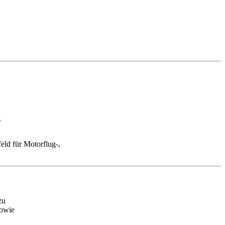
g
eld für Motorflug-,
zu
sowie