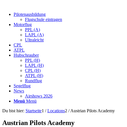
Pilotenausbildung
Flugschule eintragen
Motorflug
PPL (A)
LAPL (A)
Ultraleicht
CPL
ATPL
Hubschrauber
PPL (H)
LAPL (H)
CPL (H)
ATPL (H)
Rundflug
Segelflug
News
Airshows 2026
Menü
Menü
Du bist hier:
Startseite
1
/
Locations
2
/
Austrian Pilots Academy
Austrian Pilots Academy