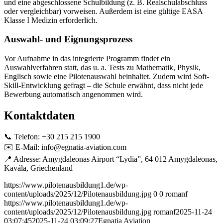
und eine abgeschlossene Schulbildung (z. B. Realschulabschluss
oder vergleichbar) vorweisen. Außerdem ist eine gültige EASA
Klasse I Medizin erforderlich.
Auswahl- und Eignungsprozess
Vor Aufnahme in das integrierte Programm findet ein
Auswahlverfahren statt, das u. a. Tests zu Mathematik, Physik,
Englisch sowie eine Pilotenauswahl beinhaltet. Zudem wird Soft-
Skill-Entwicklung gefragt – die Schule erwähnt, dass nicht jede
Bewerbung automatisch angenommen wird.
Kontaktdaten
📞 Telefon: +30 215 215 1900
✉️ E-Mail: info@egnatia-aviation.com
📍 Adresse: Amygdaleonas Airport “Lydia”, 64 012 Amygdaleonas,
Kavála, Griechenland
https://www.pilotenausbildung1.de/wp-
content/uploads/2025/12/Pilotenausbildung.jpg
0
0
romanf
https://www.pilotenausbildung1.de/wp-
content/uploads/2025/12/Pilotenausbildung.jpg
romanf
2025-11-24
03:07:45
2025-11-24 03:09:27
Egnatia Aviation