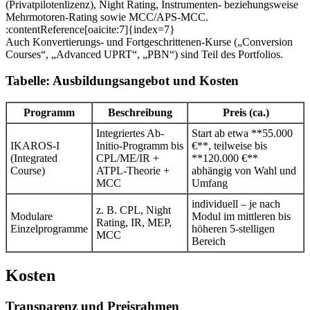
(Privatpilotenlizenz), Night Rating, Instrumenten- beziehungsweise
Mehrmotoren‐Rating sowie MCC/APS-MCC.
:contentReference[oaicite:7]{index=7}
Auch Konvertierungs- und Fortgeschrittenen-Kur­s­e („Conversion
Courses“, „Advanced UPRT“, „PBN“) sind Teil des Portfolios.
Tabelle: Ausbildungsangebot und Kosten
Programm
Beschreibung
Preis (ca.)
Integriertes Ab-
Start ab etwa **55.000
IKAROS-I
Initio-Programm bis
€**, teilweise bis
(Integrated
CPL/ME/IR +
**120.000 €**
Course)
ATPL-Theorie +
abhängig von Wahl und
MCC
Umfang
individuell – je nach
z. B. CPL, Night
Modulare
Modul im mittleren bis
Rating, IR, MEP,
Einzelprogramme
höheren 5-stelligen
MCC
Bereich
Kosten
Transparenz und Preisrahmen