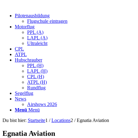
Pilotenausbildung
Flugschule eintragen
Motorflug
PPL (A)
LAPL (A)
Ultraleicht
CPL
ATPL
Hubschrauber
PPL (H)
LAPL (H)
CPL (H)
ATPL (H)
Rundflug
Segelflug
News
Airshows 2026
Menü
Menü
Du bist hier:
Startseite
1
/
Locations
2
/
Egnatia Aviation
Egnatia Aviation