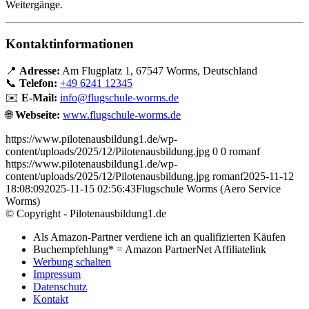
Weitergänge.
Kontaktinformationen
📍
Adresse:
Am Flugplatz 1, 67547 Worms, Deutschland
📞
Telefon:
+49 6241 12345
✉️
E-Mail:
info@flugschule-worms.de
🌐
Webseite:
www.flugschule-worms.de
https://www.pilotenausbildung1.de/wp-
content/uploads/2025/12/Pilotenausbildung.jpg
0
0
romanf
https://www.pilotenausbildung1.de/wp-
content/uploads/2025/12/Pilotenausbildung.jpg
romanf
2025-11-12
18:08:09
2025-11-15 02:56:43
Flugschule Worms (Aero Service
Worms)
© Copyright - Pilotenausbildung1.de
Als Amazon-Partner verdiene ich an qualifizierten Käufen
Buchempfehlung* = Amazon PartnerNet Affiliatelink
Werbung schalten
Impressum
Datenschutz
Kontakt