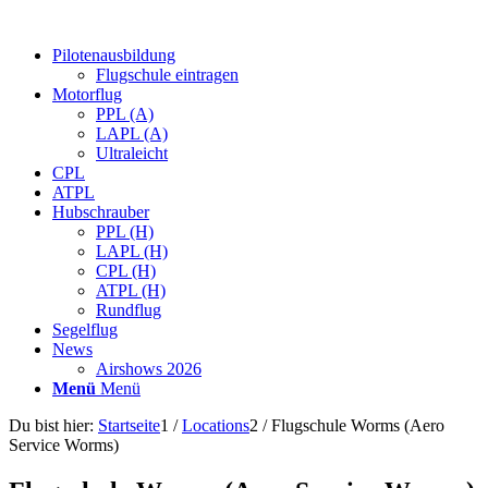
Pilotenausbildung
Flugschule eintragen
Motorflug
PPL (A)
LAPL (A)
Ultraleicht
CPL
ATPL
Hubschrauber
PPL (H)
LAPL (H)
CPL (H)
ATPL (H)
Rundflug
Segelflug
News
Airshows 2026
Menü
Menü
Du bist hier:
Startseite
1
/
Locations
2
/
Flugschule Worms (Aero
Service Worms)