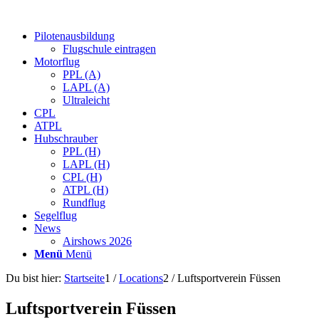
Pilotenausbildung
Flugschule eintragen
Motorflug
PPL (A)
LAPL (A)
Ultraleicht
CPL
ATPL
Hubschrauber
PPL (H)
LAPL (H)
CPL (H)
ATPL (H)
Rundflug
Segelflug
News
Airshows 2026
Menü
Menü
Du bist hier:
Startseite
1
/
Locations
2
/
Luftsportverein Füssen
Luftsportverein Füssen