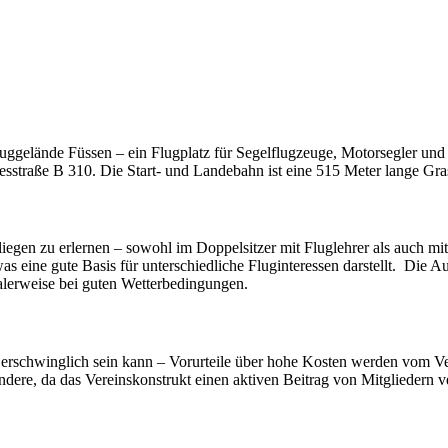
uggelände Füssen – ein Flugplatz für Segelflugzeuge, Motorsegler und U
traße B 310. Die Start- und Landebahn ist eine 515 Meter lange Gra
fliegen zu erlernen – sowohl im Doppelsitzer mit Fluglehrer als auch 
was eine gute Basis für unterschiedliche Fluginteressen darstellt. Die
lerweise bei guten Wetterbedingungen.
 erschwinglich sein kann – Vorurteile über hohe Kosten werden vom Vere
dere, da das Vereinskonstrukt einen aktiven Beitrag von Mitgliedern ve