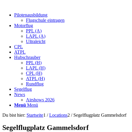
Pilotenausbildung
Flugschule eintragen
Motorflug
PPL (A)
LAPL (A)
Ultraleicht
CPL
ATPL
Hubschrauber
PPL (H)
LAPL (H)
CPL (H)
ATPL (H)
Rundflug
Segelflug
News
Airshows 2026
Menü
Menü
Du bist hier:
Startseite
1
/
Locations
2
/
Segelflugplatz Gammelsdorf
Segelflugplatz Gammelsdorf