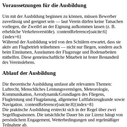
Voraussetzungen für die Ausbildung
Um mit der Ausbildung beginnen zu können, müssen Bewerber
zuverlässig und geeignet sein — laut Verein dürfen keine Tatsachen
vorliegen, die Zweifel an der Eignung aufkommen lassen (z. B.
erhebliche Verkehrsverstöße). :contentReference[oaicite:6]
{index=6}
Während der Ausbildung wird von den Schülern erwartet, dass sie
aktiv am Flugbetrieb teilnehmen — nicht nur fliegen, sondern auch
beim Einräumen, Ausräumen der Flugzeuge und Bodenarbeiten
mithelfen. Diese gemeinschaftliche Mitarbeit ist fester Bestandteil
des Vereinslebens.
Ablauf der Ausbildung
Die theoretische Ausbildung umfasst alle relevanten Themen:
Luftrecht, Menschliches Leistungsvermögen, Meteorologie,
Kommunikation, Aerodynamik/Grundlagen des Fliegens,
Flugleistung und Flugplanung, allgemeine Luftfahrzeugkunde sowie
Navigation. :contentReference[oaicite:8]{index=8}
Die praktische Ausbildung erstreckt sich in der Regel über zwei
Segelflugsaisonen. Die tatsächliche Dauer bis zur Lizenz hängt von
persönlichem Engagement, Wetterbedingungen und regelmäßiger
Teilnahme ab.