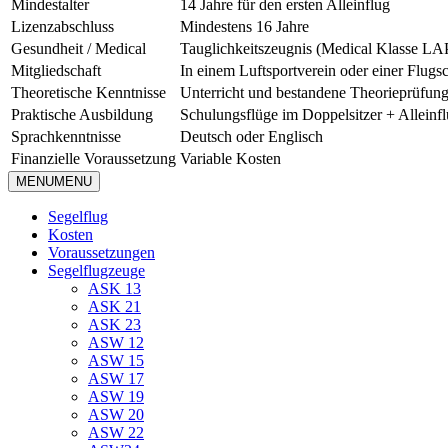
Mindestalter
14 Jahre für den ersten Alleinflug
Lizenzabschluss
Mindestens 16 Jahre
Gesundheit / Medical
Tauglichkeitszeugnis (Medical Klasse LA
Mitgliedschaft
In einem Luftsportverein oder einer Flugs
Theoretische Kenntnisse
Unterricht und bestandene Theorieprüfun
Praktische Ausbildung
Schulungsflüge im Doppelsitzer + Alleinf
Sprachkenntnisse
Deutsch oder Englisch
Finanzielle Voraussetzung
Variable Kosten
MENU
MENU
Segelflug
Kosten
Voraussetzungen
Segelflugzeuge
ASK 13
ASK 21
ASK 23
ASW 12
ASW 15
ASW 17
ASW 19
ASW 20
ASW 22