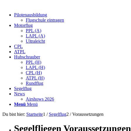
Pilotenausbildung
Flugschule eintragen
Motorflug
PPL (A)
LAPL (A)
Ultraleicht
CPL
ATPL
Hubschrauber
PPL (H)
LAPL (H)
CPL (H)
ATPL (H)
Rundflug
Segelflug
News
Airshows 2026
Menü
Menü
Du bist hier:
Startseite
1
/
Segelflug
2
/
Voraussetzungen
Segelfliegen Voraussetzungen