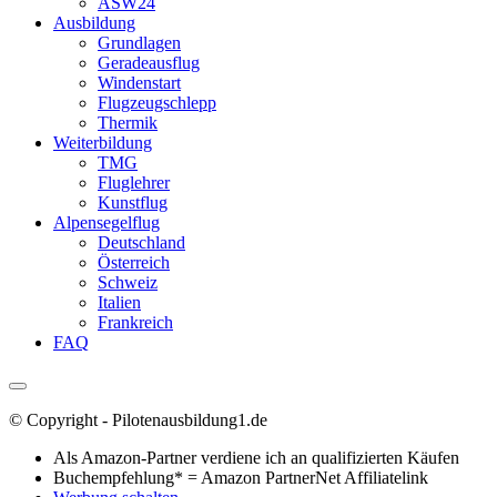
ASW24
Ausbildung
Grundlagen
Geradeausflug
Windenstart
Flugzeugschlepp
Thermik
Weiterbildung
TMG
Fluglehrer
Kunstflug
Alpensegelflug
Deutschland
Österreich
Schweiz
Italien
Frankreich
FAQ
© Copyright - Pilotenausbildung1.de
Als Amazon-Partner verdiene ich an qualifizierten Käufen
Buchempfehlung* = Amazon PartnerNet Affiliatelink