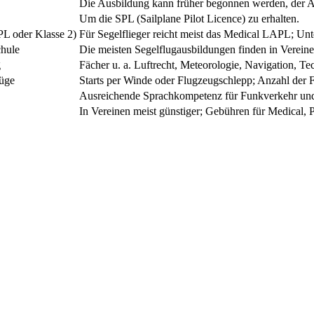
Die Ausbildung kann früher begonnen werden, der Alle
Um die SPL (Sailplane Pilot Licence) zu erhalten.
PL oder Klasse 2)
Für Segelflieger reicht meist das Medical LAPL; Un
chule
Die meisten Segelflugausbildungen finden in Vereinen
g
Fächer u. a. Luftrecht, Meteorologie, Navigation, Te
lüge
Starts per Winde oder Flugzeugschlepp; Anzahl der Fl
Ausreichende Sprachkompetenz für Funkverkehr und
In Vereinen meist günstiger; Gebühren für Medical, 