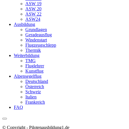
ASW 19
ASW 20
ASW 22
ASW24
Ausbildung
Grundlagen
Geradeausflug
Windenstart
Flugzeugschlepp
Thermik
Weiterbildung
TMG
Fluglehrer
Kunstflug
Alpensegelflug
Deutschland
Österreich
Schweiz
Italien
Frankreich
FAQ
© Copyright - Pilotenausbildung1.de