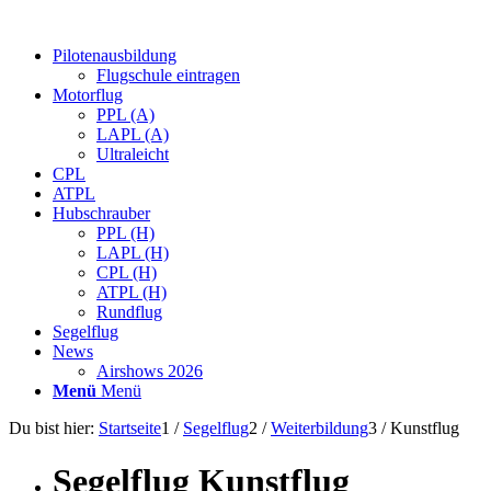
Pilotenausbildung
Flugschule eintragen
Motorflug
PPL (A)
LAPL (A)
Ultraleicht
CPL
ATPL
Hubschrauber
PPL (H)
LAPL (H)
CPL (H)
ATPL (H)
Rundflug
Segelflug
News
Airshows 2026
Menü
Menü
Du bist hier:
Startseite
1
/
Segelflug
2
/
Weiterbildung
3
/
Kunstflug
Segelflug Kunstflug